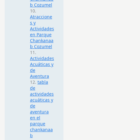
b Cozumel
Atraccione
s y
Actividades
en Parque
Chankanaa
b Cozumel
Actividades
Acuáticas y
de
Aventura
tabla
de
actividades
acuáticas y
de
aventura
en el
parque
chankanaa
b