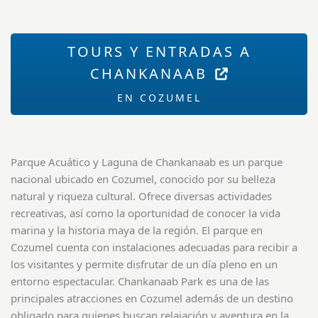
TOURS Y ENTRADAS A
CHANKANAAB
EN COZUMEL
Parque Acuático y Laguna de Chankanaab es un parque
nacional ubicado en Cozumel, conocido por su belleza
natural y riqueza cultural. Ofrece diversas actividades
recreativas, así como la oportunidad de conocer la vida
marina y la historia maya de la región. El parque en
Cozumel cuenta con instalaciones adecuadas para recibir a
los visitantes y permite disfrutar de un día pleno en un
entorno espectacular. Chankanaab Park es una de las
principales atracciones en Cozumel además de un destino
obligado para quienes buscan relajación y aventura en la