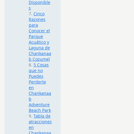
Disponible
s
Cinco
Razones
para
Conocer el
Parque
Acuático y
Laguna de
Chankanaa
b Cozumel
5 Cosas
que no
Puedes
Perderte
en
Chankanaa
b
Adventure
Beach Park
Tabla de
atracciones
en
Chankanaa