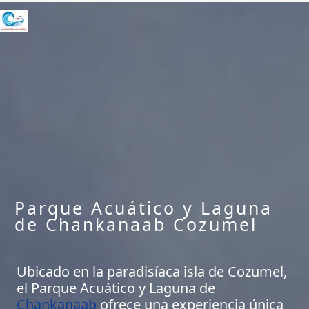
Ir
al
contenido
Parque Acuático y Laguna
de Chankanaab Cozumel
Ubicado en la paradisíaca isla de Cozumel,
el Parque Acuático y Laguna de
Chankanaab
ofrece una experiencia única