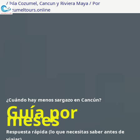
/
Isla Cozumel
,
Cancun y Riviera Maya
/ Por
Ir
cozumeltours.online
al
contenido
¿Cuándo hay menos sargazo en Cancún?
Guía por
meses
Respuesta rápida (lo que necesitas saber antes de
viajar)