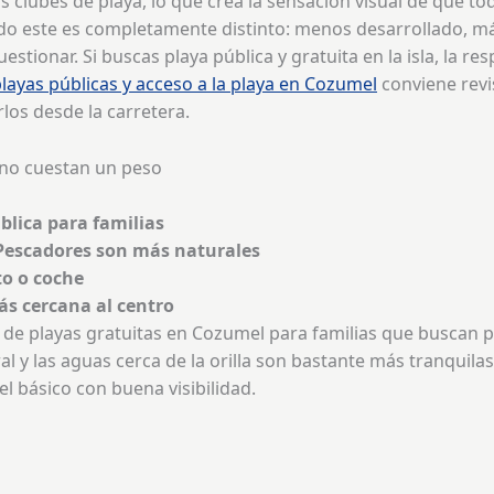
clubes de playa, lo que crea la sensación visual de que to
lado este es completamente distinto: menos desarrollado, má
stionar. Si buscas playa pública y gratuita en la isla, la re
layas públicas y acceso a la playa en Cozumel
conviene revi
os desde la carretera.
 no cuestan un peso
ública para familias
Pescadores son más naturales
to o coche
más cercana al centro
de playas gratuitas en Cozumel para familias que buscan pla
l y las aguas cerca de la orilla son bastante más tranquilas
el básico con buena visibilidad.