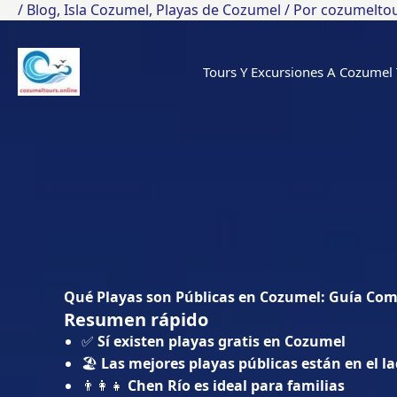
Ir
/
Blog
,
Isla Cozumel
,
Playas de Cozumel
/ Por
cozumeltou
al
contenido
Tours Y Excursiones A Cozumel 
Qué Playas son Públicas en Cozumel: Guía Com
Resumen rápido
✅
Sí existen playas gratis en Cozumel
🏖️
Las mejores playas públicas están en el la
👨‍👩‍👧
Chen Río es ideal para familias