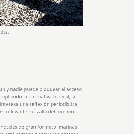
ita.
mún y nadie puede bloquear el acceso
cumpliendo la normativa federal; la
nteresa una reflexión periodística
es relevante más allá del turismo.
os hoteles de gran formato, marinas