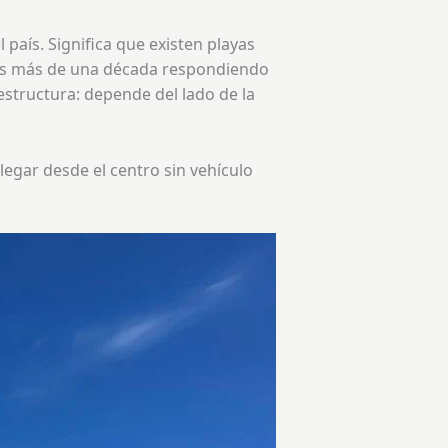
 país. Significa que existen playas
mos más de una década respondiendo
structura: depende del lado de la
legar desde el centro sin vehículo