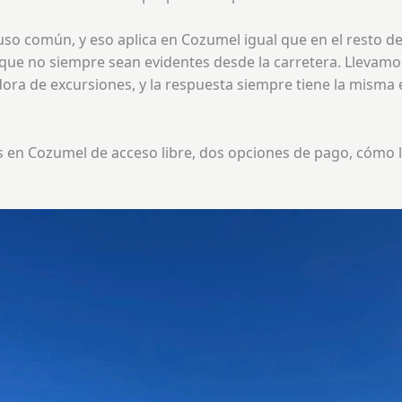
uso común, y eso aplica en Cozumel igual que en el resto del
nque no siempre sean evidentes desde la carretera. Lleva
ra de excursiones, y la respuesta siempre tiene la misma e
s en Cozumel de acceso libre, dos opciones de pago, cómo l