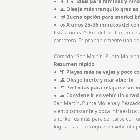
👨‍👩‍👧
Ideal para familias y niñ
🌊
Oleaje más tranquilo gracias 
🤿
Buena opción para snorkel b
🚗
A unos 25–35 minutos del cen
Está a unos 25 km del centro, entre 
carretera. Es probablemente una de
Corredor San Martín, Punta Morena
Resumen rápido
🌴
Playas más salvajes y poco c
🌊
Oleaje fuerte y mar abierto
🍺
Perfectas para relajarse sin 
🚙
Conviene ir en vehículo o taxi
San Martín, Punta Morena y Pescadore
viento constante y poca infraestruct
snorkel; es más para sentarse con u
lógica. Las tres requieren vehículo p