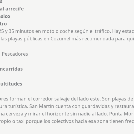
os
al arrecife
ásico
tro
25 y 35 minutos en moto o coche según el tráfico. Hay estac
 las playas públicas en Cozumel más recomendada para quie
, Pescadores
oncurridas
multitudes
s forman el corredor salvaje del lado este. Son playas de 
ura turística. San Martín cuenta con guardavidas y restaur
na cerveza y mirar el horizonte sin nadie al lado. Punta M
ropio o taxi porque los colectivos hacia esa zona tienen frec