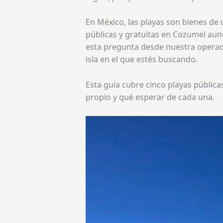
En México, las playas son bienes de 
públicas y gratuitas en Cozumel au
esta pregunta desde nuestra operado
isla en el que estés buscando.
Esta guía cubre cinco playas pública
propio y qué esperar de cada una.